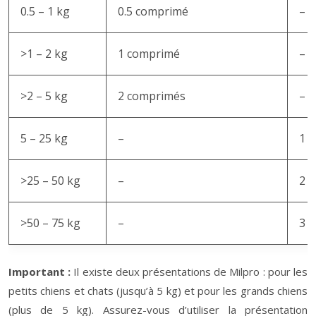
0.5 – 1 kg
0.5 comprimé
–
>1 – 2 kg
1 comprimé
–
>2 – 5 kg
2 comprimés
–
5 – 25 kg
–
1 
>25 – 50 kg
–
2 
>50 – 75 kg
–
3 
Important :
Il existe deux présentations de Milpro : pour les
petits chiens et chats (jusqu’à 5 kg) et pour les grands chiens
(plus de 5 kg). Assurez-vous d’utiliser la présentation