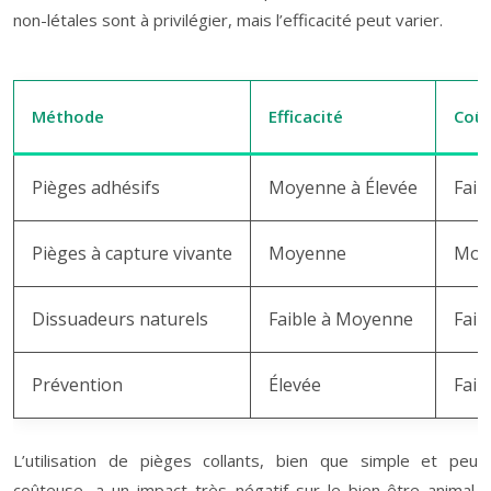
non-létales sont à privilégier, mais l’efficacité peut varier.
Méthode
Efficacité
Coût 
Pièges adhésifs
Moyenne à Élevée
Faib
Pièges à capture vivante
Moyenne
Moy
Dissuadeurs naturels
Faible à Moyenne
Faib
Prévention
Élevée
Faib
L’utilisation de pièges collants, bien que simple et peu
coûteuse, a un impact très négatif sur le bien-être animal.