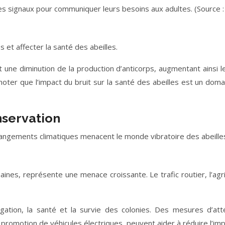
ces signaux pour communiquer leurs besoins aux adultes. (Source : 
 et affecter la santé des abeilles.
une diminution de la production d’anticorps, augmentant ainsi leu
oter que l’impact du bruit sur la santé des abeilles est un doma
servation
 changements climatiques menacent le monde vibratoire des abeille
ines, représente une menace croissante. Le trafic routier, l’agric
gation, la santé et la survie des colonies. Des mesures d’att
romotion de véhicules électriques, peuvent aider à réduire l’impac