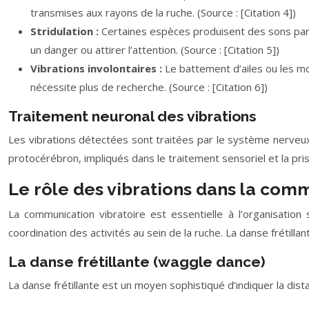
transmises aux rayons de la ruche. (Source : [Citation 4])
Stridulation :
Certaines espèces produisent des sons par s
un danger ou attirer l’attention. (Source : [Citation 5])
Vibrations involontaires :
Le battement d’ailes ou les m
nécessite plus de recherche. (Source : [Citation 6])
Traitement neuronal des vibrations
Les vibrations détectées sont traitées par le système nerveux 
protocérébron, impliqués dans le traitement sensoriel et la prise
Le rôle des vibrations dans la com
La communication vibratoire est essentielle à l’organisation 
coordination des activités au sein de la ruche. La danse frétil
La danse frétillante (waggle dance)
La danse frétillante est un moyen sophistiqué d’indiquer la dis