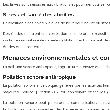
Les larves sont sensibles aux vibrations et pourraient utiliser 
Stress et santé des abeilles
L’exposition à des niveaux élevés de bruit peut induire du stress
Des études montrent une corrélation entre le bruit excessif et 
système immunitaire des abeilles]) Note : Il est important de n
études et les contextes.
Menaces environnementales et con
La pollution sonore anthropique, l’agriculture intensive et les
Pollution sonore anthropique
La pollution sonore anthropique, générée par les activités huma
majeures. (Source : [Citation 24 – Pollution sonore et abeilles])
La pollution sonore peut perturber la communication, la navi
technologies moins bruyantes, des barrières acoustiques, et la p