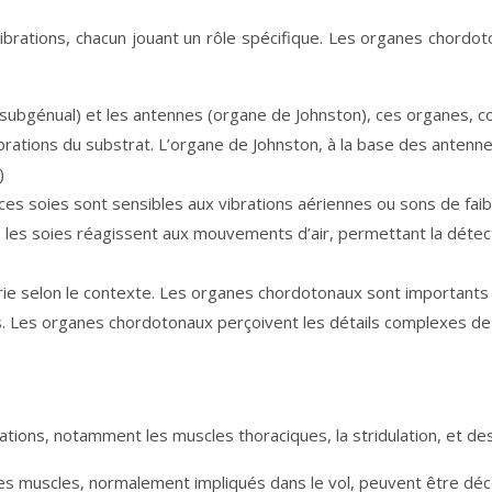
rations, chacun jouant un rôle spécifique. Les organes chordoton
subgénual) et les antennes (organe de Johnston), ces organes, co
vibrations du substrat. L’organe de Johnston, à la base des anten
)
, ces soies sont sensibles aux vibrations aériennes ou sons de fa
, les soies réagissent aux mouvements d’air, permettant la détec
ie selon le contexte. Les organes chordotonaux sont importants p
s. Les organes chordotonaux perçoivent les détails complexes de l
tions, notamment les muscles thoraciques, la stridulation, et des 
, ces muscles, normalement impliqués dans le vol, peuvent être dé