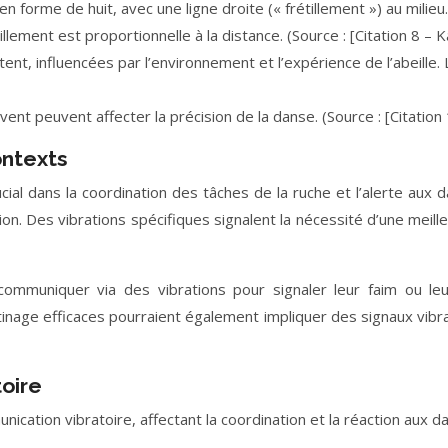
forme de huit, avec une ligne droite (« frétillement ») au milieu. 
tillement est proportionnelle à la distance. (Source : [Citation 8 – K
stent, influencées par l’environnement et l’expérience de l’abeill
nt peuvent affecter la précision de la danse. (Source : [Citation 
ontexts
rucial dans la coordination des tâches de la ruche et l’alerte aux 
n. Des vibrations spécifiques signalent la nécessité d’une meilleu
mmuniquer via des vibrations pour signaler leur faim ou leur
inage efficaces pourraient également impliquer des signaux vibrat
oire
nication vibratoire, affectant la coordination et la réaction aux d