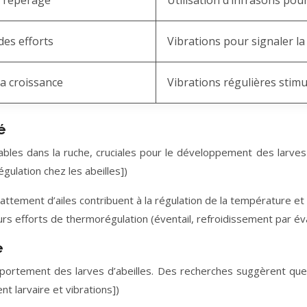
t repérage
Utilisation d’infrasons pou
des efforts
Vibrations pour signaler la 
la croissance
Vibrations régulières stim
é
les dans la ruche, cruciales pour le développement des larves et
gulation chez les abeilles])
ttement d’ailes contribuent à la régulation de la température et de
rs efforts de thermorégulation (éventail, refroidissement par évap
e
portement des larves d’abeilles. Des recherches suggèrent que
t larvaire et vibrations])