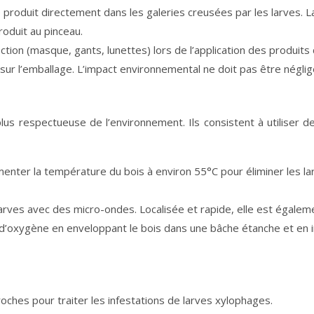
le produit directement dans les galeries creusées par les larves. La
roduit au pinceau.
ion (masque, gants, lunettes) lors de l’application des produits ch
sur l’emballage. L’impact environnemental ne doit pas être néglig
lus respectueuse de l’environnement. Ils consistent à utiliser
ter la température du bois à environ 55°C pour éliminer les larv
arves avec des micro-ondes. Localisée et rapide, elle est égale
d’oxygène en enveloppant le bois dans une bâche étanche et en i
ches pour traiter les infestations de larves xylophages.