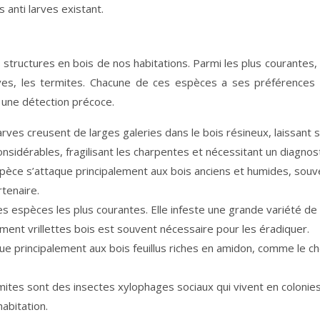
 anti larves existant.
tructures en bois de nos habitations. Parmi les plus courantes, 
rves, les termites. Chacune de ces espèces a ses préférences 
 une détection précoce.
arves creusent de larges galeries dans le bois résineux, laissant s
considérables, fragilisant les charpentes et nécessitant un diagnost
pèce s’attaque principalement aux bois anciens et humides, souve
rtenaire.
es espèces les plus courantes. Elle infeste une grande variété de 
ement vrillettes bois est souvent nécessaire pour les éradiquer.
e principalement aux bois feuillus riches en amidon, comme le chê
ermites sont des insectes xylophages sociaux qui vivent en colonie
abitation.