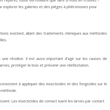
s et repérez toute vermoulure que faire si vous en trouvez ?
r explorer les galeries et des pièges à phéromones pour
olutions existent, allant des traitements chimiques aux méthodes
lles.
e une récidive. Il est aussi important d’agir sur les causes de
arves, protéger le bois et prévenir une réinfestation.
onsistent à appliquer des insecticides et des fongicides sur le
e méthode.
sent. Les insecticides de contact tuent les larves par contact