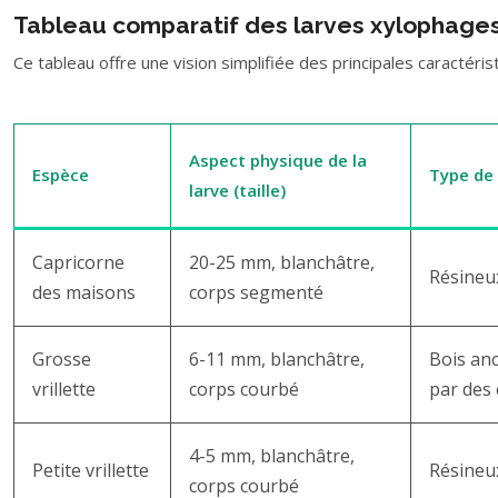
Tableau comparatif des larves xylophage
Ce tableau offre une vision simplifiée des principales caractéri
Aspect physique de la
Espèce
Type de 
larve (taille)
Capricorne
20-25 mm, blanchâtre,
Résineux
des maisons
corps segmenté
Grosse
6-11 mm, blanchâtre,
Bois anc
vrillette
corps courbé
par des
4-5 mm, blanchâtre,
Petite vrillette
Résineux
corps courbé