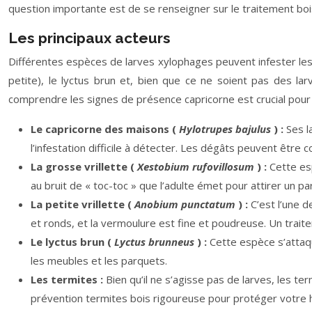
question importante est de se renseigner sur le traitement bois
Les principaux acteurs
Différentes espèces de larves xylophages peuvent infester les s
petite), le lyctus brun et, bien que ce ne soient pas des la
comprendre les signes de présence capricorne est crucial pour
Le capricorne des maisons (
Hylotrupes bajulus
) :
Ses l
l’infestation difficile à détecter. Les dégâts peuvent être 
La grosse vrillette (
Xestobium rufovillosum
) :
Cette es
au bruit de « toc-toc » que l’adulte émet pour attirer un pa
La petite vrillette (
Anobium punctatum
) :
C’est l’une d
et ronds, et la vermoulure est fine et poudreuse. Un trait
Le lyctus brun (
Lyctus brunneus
) :
Cette espèce s’attaqu
les meubles et les parquets.
Les termites :
Bien qu’il ne s’agisse pas de larves, les t
prévention termites bois rigoureuse pour protéger votre h