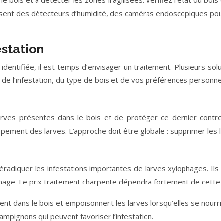
le bois et à détecter les zones fragilisées. Vérifiez l’état du boi
lisent des détecteurs d’humidité, des caméras endoscopiques pou
estation
 identifiée, il est temps d’envisager un traitement. Plusieurs s
de l’infestation, du type de bois et de vos préférences personne
s larves présentes dans le bois et de protéger ce dernier contr
ppement des larves. L’approche doit être globale : supprimer les l
adiquer les infestations importantes de larves xylophages. Ils c
geonnage. Le prix traitement charpente dépendra fortement de cett
nt dans le bois et empoisonnent les larves lorsqu’elles se nourris
hampignons qui peuvent favoriser l’infestation.